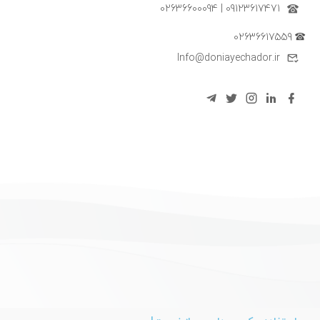
09123617471 | 02636600094
02636617559
Info@doniayechador.ir