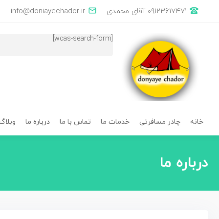
×
خانه
چادر
وبلاگ
درباره
تماس
خدمات
09123617471 آقای محمدی
info@doniayechador.ir
با
ما
ما
مسافرتی
ما
[wcas-search-form]
خانه
چادر مسافرتی
خدمات ما
تماس با ما
درباره ما
وبلاگ
درباره ما