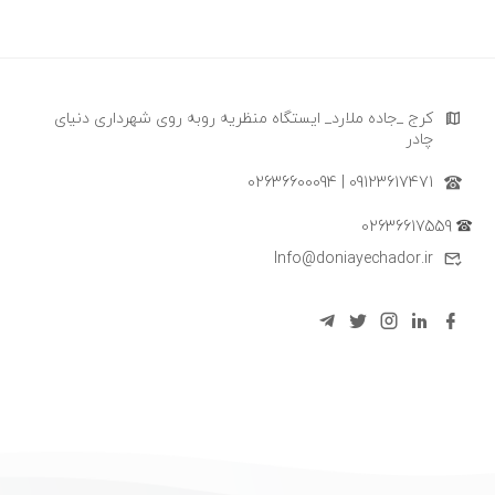
کرج _جاده ملارد_ ایستگاه منظریه روبه روی شهرداری دنیای
چادر
09123617471 | 02636600094
02636617559
Info@doniayechador.ir