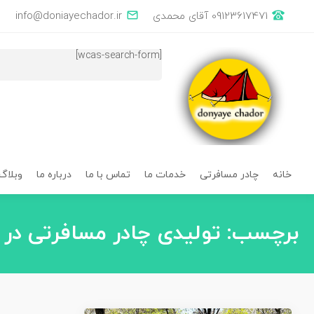
×
خانه
چادر
وبلاگ
درباره
تماس
خدمات
09123617471 آقای محمدی
info@doniayechador.ir
با
ما
ما
مسافرتی
ما
[wcas-search-form]
خانه
چادر مسافرتی
خدمات ما
تماس با ما
درباره ما
وبلاگ
برچسب:
تولیدی چادر مسافرتی در