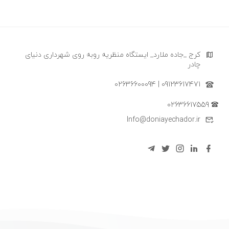
کرج _جاده ملارد_ ایستگاه منظریه روبه روی شهرداری دنیای
چادر
09123617471 | 02636600094
02636617559
Info@doniayechador.ir