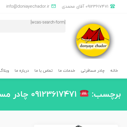
×
خانه
چادر
وبلاگ
درباره
تماس
خدمات
09123617471 آقای محمدی
info@doniayechador.ir
با
ما
ما
مسافرتی
ما
[wcas-search-form]
خانه
چادر مسافرتی
خدمات ما
تماس با ما
درباره ما
وبلاگ
برچسب:
09123617471 چادر مسافرتی اکباتان