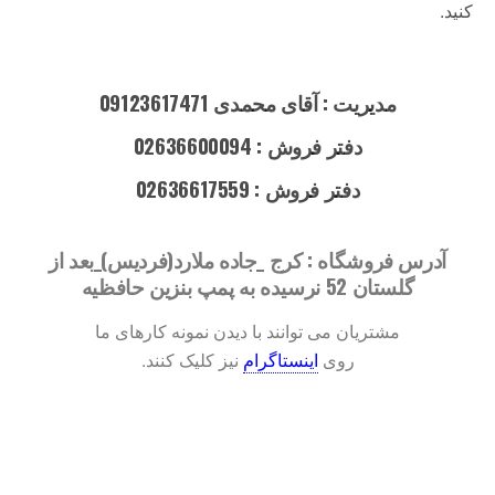
کنید.
مدیریت : آقای محمدی 09123617471
دفتر فروش : 02636600094
دفتر فروش : 02636617559
آدرس فروشگاه : کرج _جاده ملارد(فردیس)_بعد از
گلستان 52 نرسیده به پمپ بنزین حافظیه
مشتریان می توانند با دیدن نمونه کارهای ما
روی
اینستاگرام
نیز کلیک کنند.