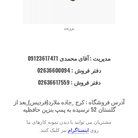
برزنت
مدیریت : آقای محمدی 09123617471
دفتر فروش : 02636600094
دفتر فروش : 02636617559
آدرس فروشگاه : کرج _جاده ملارد(فردیس)_بعد از
گلستان 52 نرسیده به پمپ بنزین حافظیه
مشتریان می توانند با دیدن نمونه کارهای ما
روی
اینستاگرام
نیز کلیک کنند.