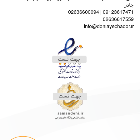
چادر
09123617471 | 02636600094
02636617559
Info@doniayechador.ir