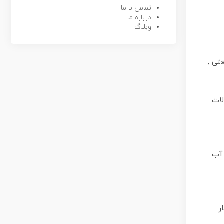
تماس با ما
درباره ما
وبلاگ
تی ,
لات
ستفاده قرار می گیرد. مواد پارچه برزنت 100٪ ضد آب
ر