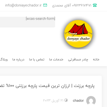
×
خانه
چادر
وبلاگ
درباره
تماس
خدمات
09123617471 آقای محمدی
info@doniayechador.ir
با
ما
ما
مسافرتی
ما
[wcas-search-form]
خانه
چادر مسافرتی
خدمات ما
تماس با ما
درباره ما
وبلاگ
پارچه برزنت | ارزان ترین قیمت پارچه برزنتی 100% تضمینی
chador
21 آوریل 2023